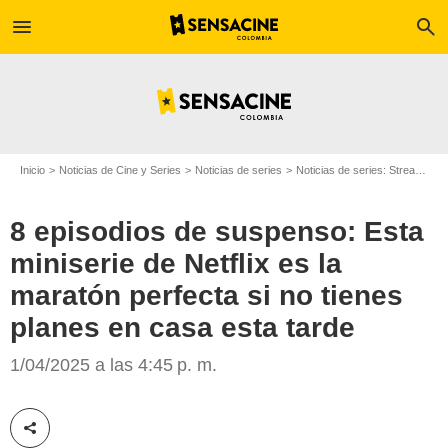
menu
search
Inicio
Noticias de Cine y Series
Noticias de series
Noticias de series: Streaming
8 episodios de suspenso: Esta
miniserie de Netflix es la
maratón perfecta si no tienes
planes en casa esta tarde
Netflix
1/04/2025 a las 4:45 p. m.
Compartir esta noticia