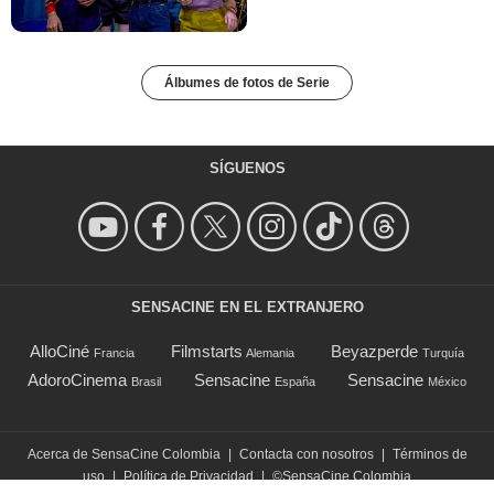
Álbumes de fotos de Serie
SÍGUENOS
SENSACINE EN EL EXTRANJERO
AlloCiné
Filmstarts
Beyazperde
Francia
Alemania
Turquía
AdoroCinema
Sensacine
Sensacine
Brasil
España
México
Acerca de SensaCine Colombia
|
Contacta con nosotros
|
Términos de
uso
|
Política de Privacidad
|
©SensaCine Colombia