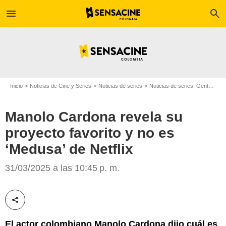
menu
search
Inicio
Noticias de Cine y Series
Noticias de series
Noticias de series: Gente
Man
Manolo Cardona revela su
proyecto favorito y no es
‘Medusa’ de Netflix
Neftlix
31/03/2025 a las 10:45 p. m.
Compartir esta noticia
El actor colombiano Manolo Cardona dijo cuál es