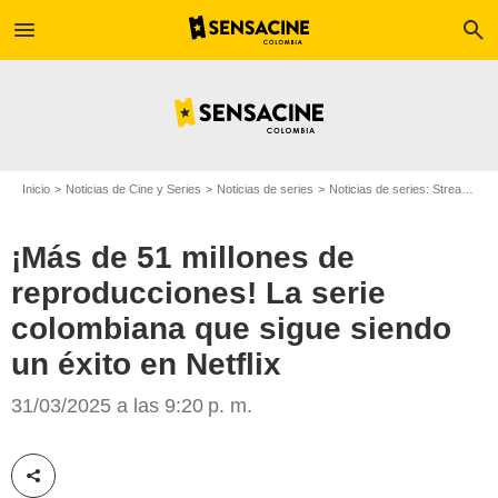
menu
search
Inicio
Noticias de Cine y Series
Noticias de series
Noticias de series: Streaming
¡Más de 51 millones de
reproducciones! La serie
Netflix
colombiana que sigue siendo
un éxito en Netflix
31/03/2025 a las 9:20 p. m.
Compartir esta noticia