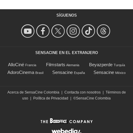
SÍGUENOS
SENSACINE EN EL EXTRANJERO
AlloCiné
Filmstarts
Beyazperde
Francia
Alemania
Turquía
AdoroCinema
Sensacine
Sensacine
Brasil
España
México
Acerca de SensaCine Colombia
|
Contacta con nosotros
|
Términos de
uso
|
Política de Privacidad
|
©SensaCine Colombia