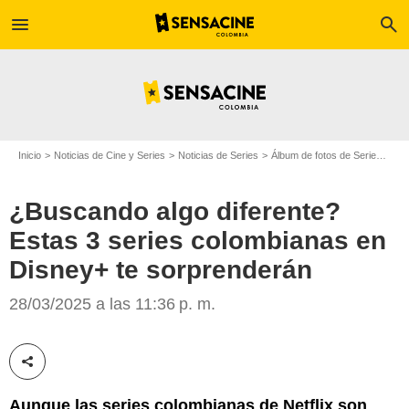
menu
search
Inicio
Noticias de Cine y Series
Noticias de Series
Álbum de fotos de Serie
¿Bus
¿Buscando algo diferente?
Estas 3 series colombianas en
Disney+ te sorprenderán
Disney Plus
28/03/2025 a las 11:36 p. m.
Compartir esta noticia
Aunque las series colombianas de Netflix son