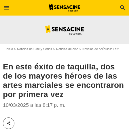
menu
search
Inicio
Noticias de Cine y Series
Noticias de cine
Noticias de películas: Estreno de película
En este éxito de taquilla, dos
de los mayores héroes de las
artes marciales se encontraron
por primera vez
Starz Entertainment
10/03/2025 a las 8:17 p. m.
Compartir esta noticia