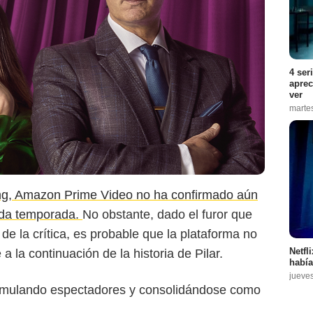
4 ser
aprec
ver
marte
ng,
Amazon Prime Video
no ha confirmado aún
nda temporada.
No obstante, dado el furor que
e la crítica, es probable que la plataforma no
Netfl
 la continuación de la historia de Pilar.
había
jueve
acumulando espectadores y consolidándose como