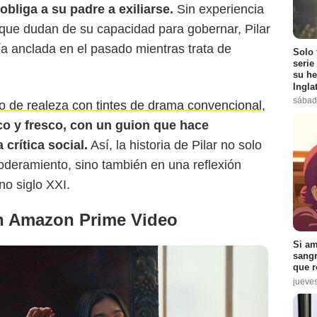
obliga a su padre a exiliarse.
Sin experiencia
 que dudan de su capacidad para gobernar, Pilar
a anclada en el pasado mientras trata de
Solo 
serie
su he
Ingla
sábad
ato de realeza con tintes de drama convencional,
ico y fresco, con un guion que hace
crítica social.
Así, la historia de Pilar no solo
oderamiento, sino también en una reflexión
o siglo XXI.
en Amazon Prime Video
Si am
sangr
que r
jueve