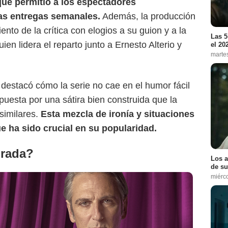
que permitió a los espectadores
as entregas semanales.
Además, la producción
nto de la crítica con elogios a su guion y a la
Las 5
ien lidera el reparto junto a Ernesto Alterio y
el 20
marte
,
destacó cómo la serie no cae en el humor fácil
apuesta por una sátira bien construida que la
similares.
Esta mezcla de ironía y situaciones
e ha sido crucial en su popularidad.
rada?
Los a
de su
miérc