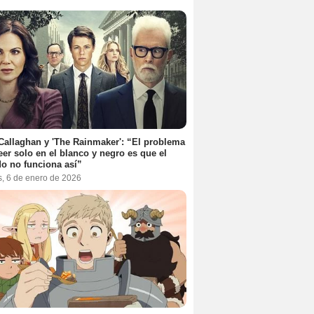
Callaghan y 'The Rainmaker': “El problema
eer solo en el blanco y negro es que el
o no funciona así”
s, 6 de enero de 2026