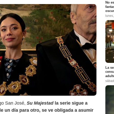
No es
fanta
oscur
lunes
La se
censu
adul
sábad
go San José,
Su Majestad
la serie sigue a
de un día para otro, se ve obligada a asumir
Prime Video