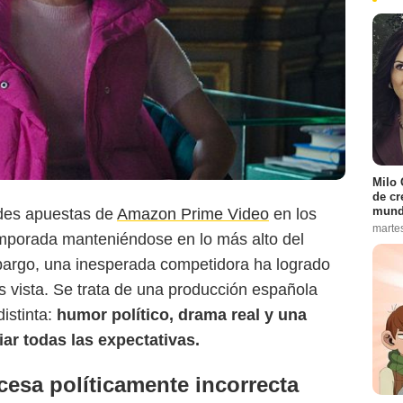
Prime Video
Milo 
de cr
mund
ndes apuestas de
Amazon Prime Video
en los
marte
emporada manteniéndose en lo más alto del
mbargo, una inesperada competidora ha logrado
s vista. Se trata de una producción española
istinta:
humor político, drama real y una
ar todas las expectativas.
cesa políticamente incorrecta