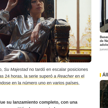
Basad
de Ne
adole
jueve
o,
Su Majestad
no tardó en escalar posiciones
Ál
s 24 horas, la serie superó a
Reacher
en el
éndose en la número uno en varios países,
 fue su lanzamiento completo, con una
IGN España