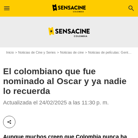
menu
search
Inicio
Noticias de Cine y Series
Noticias de cine
Noticias de películas: Gente
El
El colombiano que fue
nominado al Oscar y ya nadie
lo recuerda
Ciudad Lunar Producciones
Actualizada el 24/02/2025 a las 11:30 p. m.
Compartir esta noticia
Aunque muchos creen que Colombia nunca ha