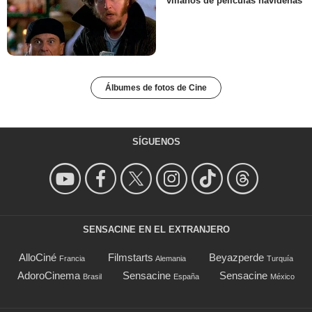
villanos de películas navideñas
Álbumes de fotos de Cine
SÍGUENOS
SENSACINE EN EL EXTRANJERO
AlloCiné
Filmstarts
Beyazperde
Francia
Alemania
Turquía
AdoroCinema
Sensacine
Sensacine
Brasil
España
México