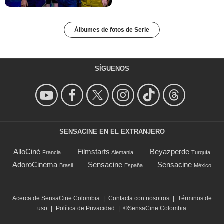
Álbumes de fotos de Serie
SÍGUENOS
SENSACINE EN EL EXTRANJERO
AlloCiné
Filmstarts
Beyazperde
Francia
Alemania
Turquía
AdoroCinema
Sensacine
Sensacine
Brasil
España
México
Acerca de SensaCine Colombia
|
Contacta con nosotros
|
Términos de
uso
|
Política de Privacidad
|
©SensaCine Colombia