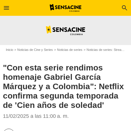
menu
search
Inicio
Noticias de Cine y Series
Noticias de series
Noticias de series: Streaming
"Con esta serie rendimos
homenaje Gabriel García
Márquez y a Colombia": Netflix
confirma segunda temporada
de 'Cien años de soledad'
QueVer
11/02/2025 a las 11:00 a. m.