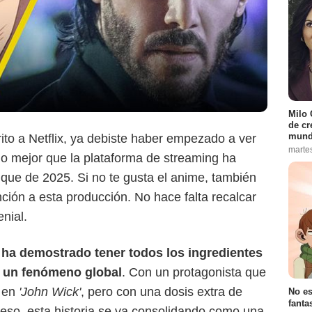
Netflix
Milo 
de cr
mund
rito a Netflix, ya debiste haber empezado a ver
marte
 lo mejor que la plataforma de streaming ha
nque de 2025. Si no te gusta el anime, también
ción a esta producción. No hace falta recalcar
nial.
e ha demostrado tener todos los ingredientes
n un fenómeno global
. Con un protagonista que
s en
'John Wick'
, pero con una dosis extra de
No es
fanta
eso, esta historia se va consolidando como una