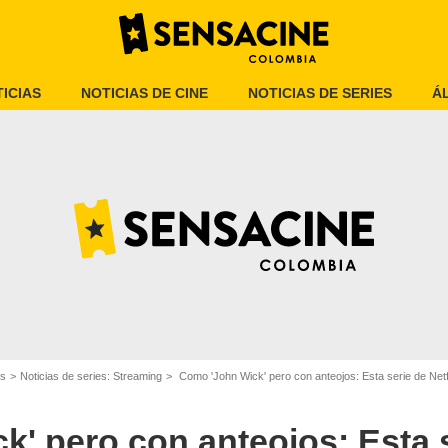
ICIAS
NOTICIAS DE CINE
NOTICIAS DE SERIES
Á
SensaCine Colombia
es
Noticias de series: Streaming
Como 'John Wick' pero con anteojos: Esta serie de Netf
' pero con anteojos: Esta 