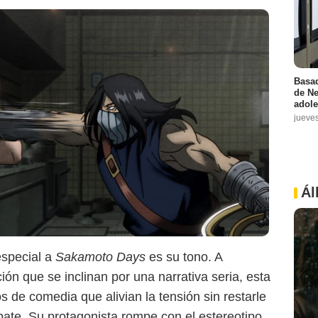
Basad
de Ne
adole
jueve
Ál
especial a
Sakamoto Days
es su tono. A
ión que se inclinan por una narrativa seria, esta
Netflix
 de comedia que alivian la tensión sin restarle
ate. Su protagonista rompe con el estereotipo