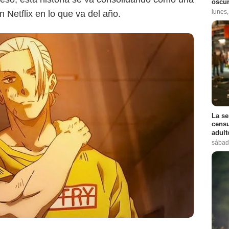
oscur
lunes
 Netflix en lo que va del año.
La se
censu
adul
sábad