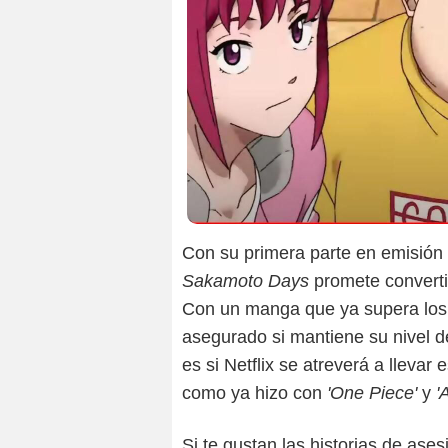
Con su primera parte en emisión
Sakamoto Days
promete converti
Con un manga que ya supera los 2
asegurado si mantiene su nivel d
es si Netflix se atreverá a llevar 
como ya hizo con
'One Piece'
y
'A
Si te gustan las historias de ase