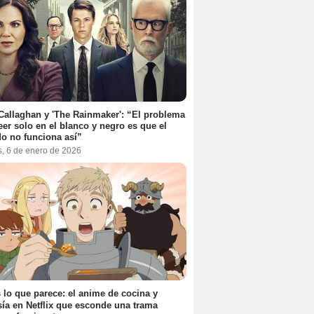
Callaghan y 'The Rainmaker': “El problema
eer solo en el blanco y negro es que el
o no funciona así”
s, 6 de enero de 2026
 lo que parece: el anime de cocina y
sía en Netflix que esconde una trama