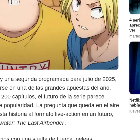
4 ser
aprec
ver
marte
 y una segunda programada para julio de 2025,
rse en una de las grandes apuestas del año.
00 capítulos, el futuro de la serie parece
Netfl
e popularidad. La pregunta que queda en el aire
había
jueve
esta historia al formato live-action en un futuro,
vatar: The Last Airbender'
.
sinos con una vuelta de tuerca, peleas