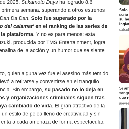
 de 2025,
Sakamoto Days
ha logrado 8.6
u primera semana, superando a otros estrenos
Solo 
serie
Dan Da Dan
.
Solo fue superado por la
su he
Ingla
go del calamar'
en el ranking de las series de
sábad
 la plataforma
. Y no es para menos: esta
zuki, producida por TMS Entertainment, logra
Netflix
drenalina de la acción y un humor que se siente
to, quien alguna vez fue el asesino más temido
evó a retirarse y convertirse en el tranquilo
Si am
encia. Sin embargo,
su pasado no lo deja en
sangr
os y organizaciones criminales siguen tras
que r
jueve
haya cambiado de vida
. El gran atractivo de la
n estilo de pelea lleno de creatividad y sin
 enfrenta a cada amenaza de forma espectacular.