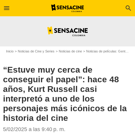
menu
search
Inicio
Noticias de Cine y Series
Noticias de cine
Noticias de películas: Gente
“E
“Estuve muy cerca de
conseguir el papel”: hace 48
años, Kurt Russell casi
interpretó a uno de los
personajes más icónicos de la
historia del cine
Goldcrest
5/02/2025 a las 9:40 p. m.