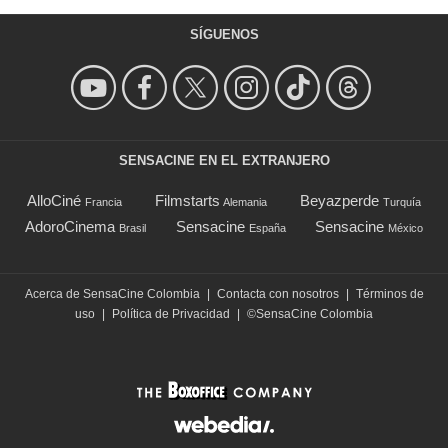
SÍGUENOS
SENSACINE EN EL EXTRANJERO
AlloCiné
Filmstarts
Beyazperde
Francia
Alemania
Turquía
AdoroCinema
Sensacine
Sensacine
Brasil
España
México
Acerca de SensaCine Colombia
|
Contacta con nosotros
|
Términos de
uso
|
Política de Privacidad
|
©SensaCine Colombia