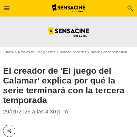
menu
search
Inicio
Noticias de Cine y Series
Noticias de series
Noticias de series: Streaming
El creador de 'El juego del
Calamar' explica por qué la
serie terminará con la tercera
temporada
The Blast
29/01/2025 a las 4:30 p. m.
Compartir esta noticia