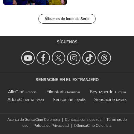
Álbumes de fotos de Serie
SÍGUENOS
SENSACINE EN EL EXTRANJERO
AlloCiné
Filmstarts
Beyazperde
Francia
Alemania
Turquía
AdoroCinema
Sensacine
Sensacine
Brasil
España
México
Acerca de SensaCine Colombia
|
Contacta con nosotros
|
Términos de
uso
|
Política de Privacidad
|
©SensaCine Colombia