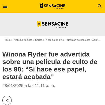
menu
search
Inicio
Noticias de Cine y Series
Noticias de cine
Noticias de películas: Gente
Wi
Winona Ryder fue advertida
sobre una película de culto de
los 80: “Si hace ese papel,
estará acabada”
New World Pictures
28/01/2025 a las 11:11 p. m.
Compartir esta noticia