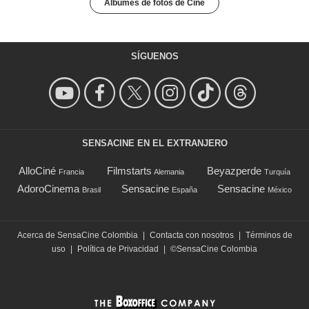
Álbumes de fotos de Cine
SÍGUENOS
SENSACINE EN EL EXTRANJERO
AlloCiné
Filmstarts
Beyazperde
Francia
Alemania
Turquía
AdoroCinema
Sensacine
Sensacine
Brasil
España
México
Acerca de SensaCine Colombia
|
Contacta con nosotros
|
Términos de
uso
|
Política de Privacidad
|
©SensaCine Colombia