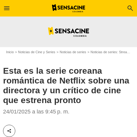
menu
search
Inicio
Noticias de Cine y Series
Noticias de series
Noticias de series: Streaming
Esta es la serie coreana
romántica de Netflix sobre una
directora y un crítico de cine
que estrena pronto
Netflix
24/01/2025 a las 9:45 p. m.
Compartir esta noticia