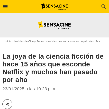
menu
search
Inicio
Noticias de Cine y Series
Noticias de cine
Noticias de películas: Streaming
La joya de la ciencia ficción de
hace 15 años que esconde
Netflix y muchos han pasado
por alto
Paramount Pictures
23/01/2025 a las 10:23 p. m.
Compartir esta noticia