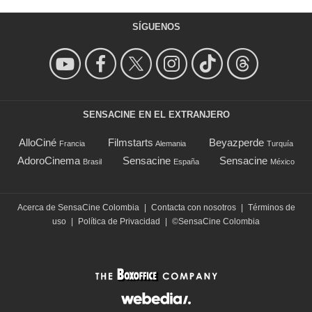
SÍGUENOS
SENSACINE EN EL EXTRANJERO
AlloCiné
Filmstarts
Beyazperde
Francia
Alemania
Turquía
AdoroCinema
Sensacine
Sensacine
Brasil
España
México
Acerca de SensaCine Colombia
|
Contacta con nosotros
|
Términos de
uso
|
Política de Privacidad
|
©SensaCine Colombia