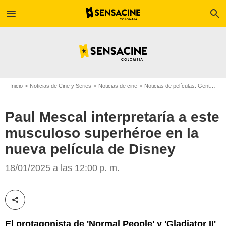
menu
search
Inicio
Noticias de Cine y Series
Noticias de cine
Noticias de películas: Gente
Pa
Paul Mescal interpretaría a este
musculoso superhéroe en la
nueva película de Disney
Paramount Pictures
18/01/2025 a las 12:00 p. m.
Compartir esta noticia
El protagonista de 'Normal People' y 'Gladiator II'