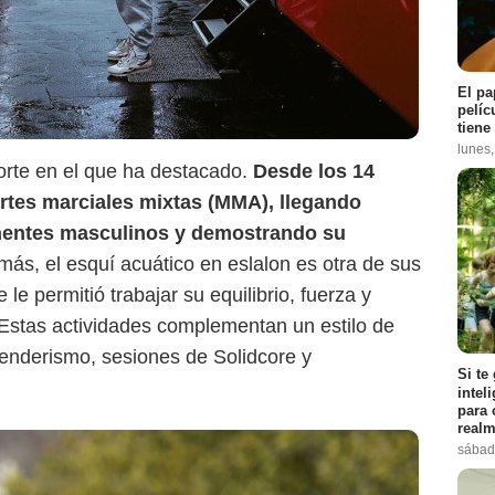
El pa
pelíc
tiene
lunes
orte en el que ha destacado.
Desde los 14
rtes marciales mixtas (MMA), llegando
onentes masculinos y demostrando su
más, el esquí acuático en eslalon es otra de sus
e permitió trabajar su equilibrio, fuerza y
Estas actividades complementan un estilo de
senderismo, sesiones de Solidcore y
Si te
intel
para 
realm
sábad