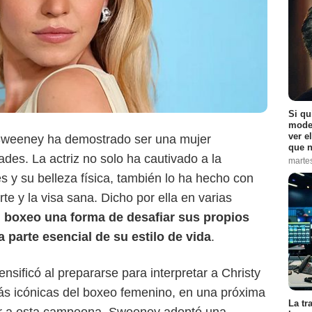
Si qu
moder
Instagram
ver e
Sweeney ha demostrado ser una mujer
que n
ades. La actriz no solo ha cautivado a la
marte
s y su belleza física, también lo ha hecho con
e y la visa sana. Dicho por ella en varias
l boxeo una forma de desafiar sus propios
Shutterstock
 parte esencial de su estilo de vida
.
nsificó al prepararse para interpretar a Christy
ás icónicas del boxeo femenino, en una próxima
La tr