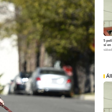
5 pel
sí en
sábad
Ál