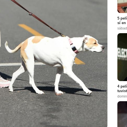
5 pel
sí en
sábad
4 pel
Metro World News
tuvis
domin