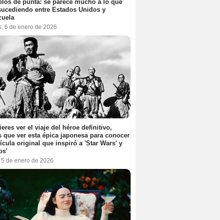
elos de punta: se parece mucho a lo que
sucediendo entre Estados Unidos y
zuela
s, 6 de enero de 2026
ieres ver el viaje del héroe definitivo,
s que ver esta épica japonesa para conocer
lícula original que inspiró a 'Star Wars' y
os'
, 5 de enero de 2026