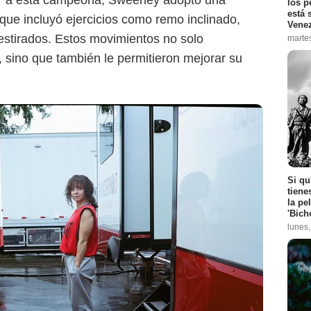
nar a esta campeona, Sweeney adoptó una
los p
está 
que incluyó ejercicios como remo inclinado,
Vene
estirados. Estos movimientos no solo
marte
, sino que también le permitieron mejorar su
Si qu
tiene
la pe
'Bich
lunes