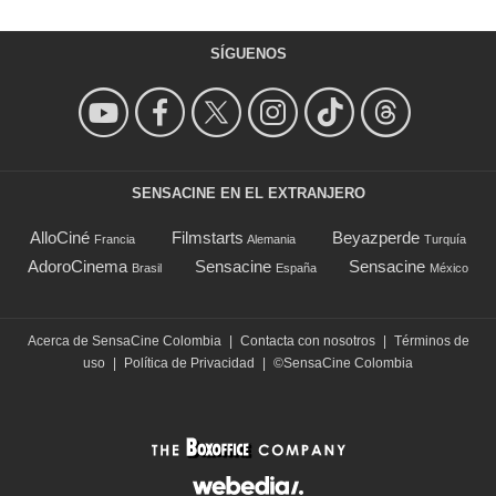
SÍGUENOS
SENSACINE EN EL EXTRANJERO
AlloCiné
Filmstarts
Beyazperde
Francia
Alemania
Turquía
AdoroCinema
Sensacine
Sensacine
Brasil
España
México
Acerca de SensaCine Colombia
|
Contacta con nosotros
|
Términos de
uso
|
Política de Privacidad
|
©SensaCine Colombia