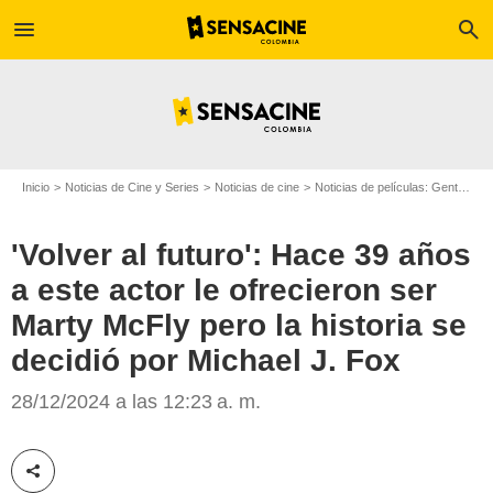
menu
search
Inicio
Noticias de Cine y Series
Noticias de cine
Noticias de películas: Gente
'V
'Volver al futuro': Hace 39 años
a este actor le ofrecieron ser
Marty McFly pero la historia se
decidió por Michael J. Fox
Amblin Entertainment
28/12/2024 a las 12:23 a. m.
Compartir esta noticia