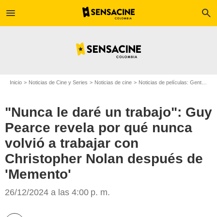
menu
search
Inicio
Noticias de Cine y Series
Noticias de cine
Noticias de películas: Gente
"N
"Nunca le daré un trabajo": Guy
Pearce revela por qué nunca
volvió a trabajar con
Christopher Nolan después de
'Memento'
26/12/2024 a las 4:00 p. m.
Google