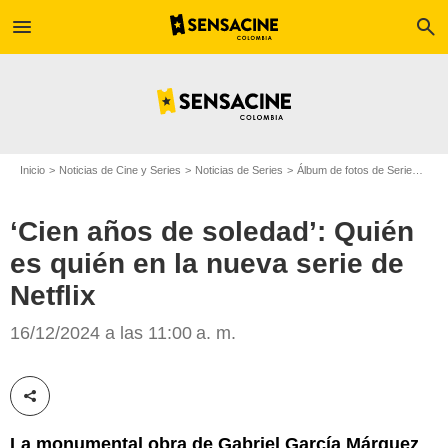
menu
search
Inicio
Noticias de Cine y Series
Noticias de Series
Álbum de fotos de Serie
‘Cie
‘Cien años de soledad’: Quién
es quién en la nueva serie de
Netflix
Netflix
16/12/2024 a las 11:00 a. m.
Compartir esta noticia
La monumental obra de Gabriel García Márquez