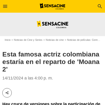
menu
search
Inicio
Noticias de Cine y Series
Noticias de cine
Noticias de películas: Gente
Es
Esta famosa actriz colombiana
estaría en el reparto de 'Moana
Walt Disney Animation
2'
14/11/2024 a las 4:00 p. m.
Compartir esta noticia
Hay cruce de versiones sobre la participación de