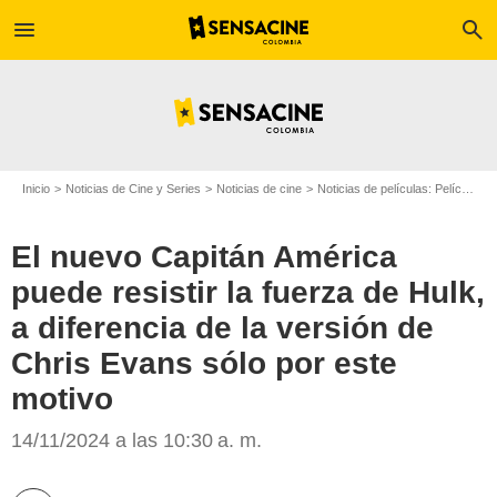
menu
search
Inicio
Noticias de Cine y Series
Noticias de cine
Noticias de películas: Película - ¿Sabías que...?
El nuevo Capitán América
puede resistir la fuerza de Hulk,
a diferencia de la versión de
Chris Evans sólo por este
motivo
Marvel Studios
14/11/2024 a las 10:30 a. m.