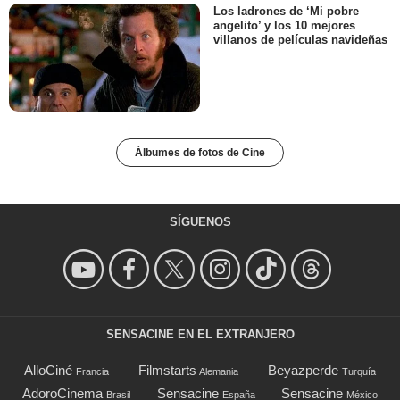
Los ladrones de ‘Mi pobre
angelito’ y los 10 mejores
villanos de películas navideñas
Álbumes de fotos de Cine
SÍGUENOS
SENSACINE EN EL EXTRANJERO
AlloCiné
Filmstarts
Beyazperde
Francia
Alemania
Turquía
AdoroCinema
Sensacine
Sensacine
Brasil
España
México