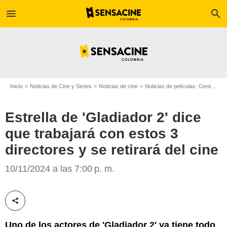
menu
search
Inicio
Noticias de Cine y Series
Noticias de cine
Noticias de películas: Gente
Es
Estrella de 'Gladiador 2' dice
que trabajará con estos 3
Paramount Pictures
directores y se retirará del cine
10/11/2024 a las 7:00 p. m.
Compartir esta noticia
Uno de los actores de 'Gladiador 2' ya tiene todo