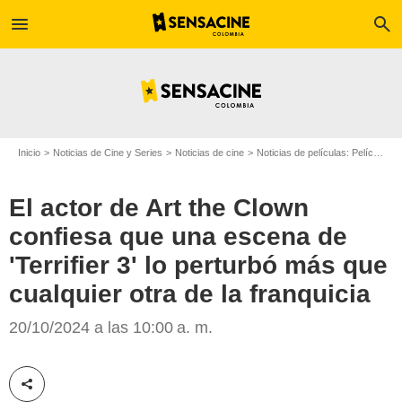
menu
search
Inicio
Noticias de Cine y Series
Noticias de cine
Noticias de películas: Película - ¿Sabías que...?
El actor de Art the Clown
confiesa que una escena de
'Terrifier 3' lo perturbó más que
cualquier otra de la franquicia
Google
20/10/2024 a las 10:00 a. m.
Compartir esta noticia