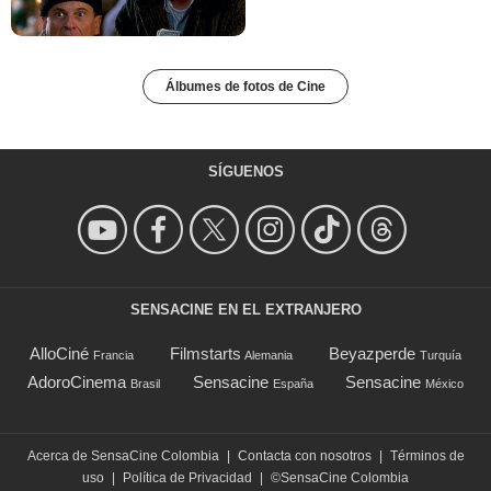
Álbumes de fotos de Cine
SÍGUENOS
SENSACINE EN EL EXTRANJERO
AlloCiné
Filmstarts
Beyazperde
Francia
Alemania
Turquía
AdoroCinema
Sensacine
Sensacine
Brasil
España
México
Acerca de SensaCine Colombia
|
Contacta con nosotros
|
Términos de
uso
|
Política de Privacidad
|
©SensaCine Colombia