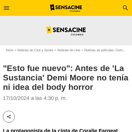
menu
search
Inicio
Noticias de Cine y Series
Noticias de cine
Noticias de películas: Gente
"E
"Esto fue nuevo": Antes de 'La
Sustancia' Demi Moore no tenía
Collider
ni idea del body horror
17/10/2024 a las 4:30 p. m.
Compartir esta noticia
La protagonista de la cinta de Coralie Fargeat