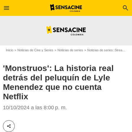
menu
search
Inicio
Noticias de Cine y Series
Noticias de series
Noticias de series: Streaming
'Monstruos': La historia real
detrás del peluquín de Lyle
Menendez que no cuenta
Netflix
Cosmopolitan México
10/10/2024 a las 8:00 p. m.
Compartir esta noticia