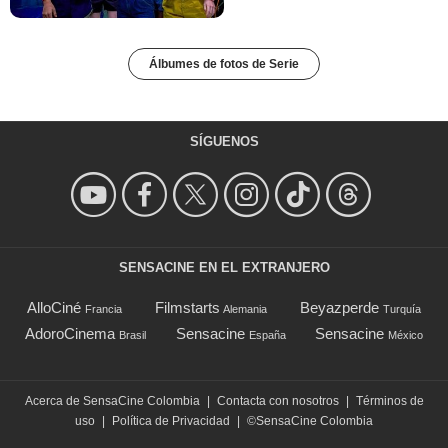
Álbumes de fotos de Serie
SÍGUENOS
SENSACINE EN EL EXTRANJERO
AlloCiné
Filmstarts
Beyazperde
Francia
Alemania
Turquía
AdoroCinema
Sensacine
Sensacine
Brasil
España
México
Acerca de SensaCine Colombia
|
Contacta con nosotros
|
Términos de
uso
|
Política de Privacidad
|
©SensaCine Colombia