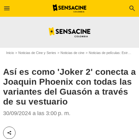
menu
search
Inicio
Noticias de Cine y Series
Noticias de cine
Noticias de películas: Estreno de película
Así es como 'Joker 2' conecta a
Joaquin Phoenix con todas las
variantes del Guasón a través
La Guía GO!
de su vestuario
30/09/2024 a las 3:00 p. m.
Compartir esta noticia