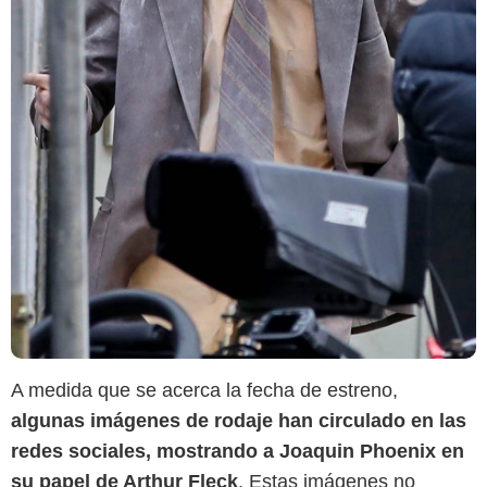
A medida que se acerca la fecha de estreno,
algunas imágenes de rodaje han circulado en las
Warner Bros.
redes sociales, mostrando a Joaquin Phoenix en
su papel de Arthur Fleck
. Estas imágenes no