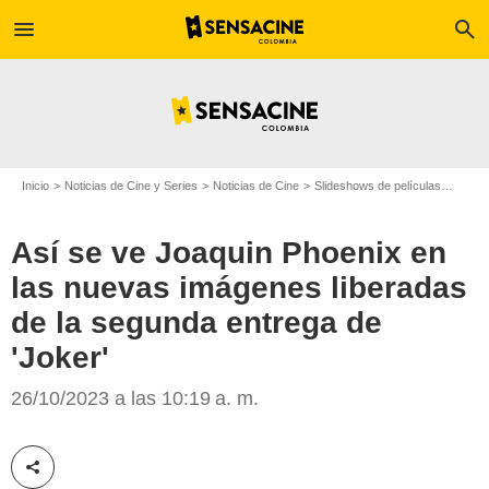
menu
search
Inicio
Noticias de Cine y Series
Noticias de Cine
Slideshows de películas
Así s
Así se ve Joaquin Phoenix en
las nuevas imágenes liberadas
de la segunda entrega de
Warner Bros
'Joker'
26/10/2023 a las 10:19 a. m.
Compartir esta noticia