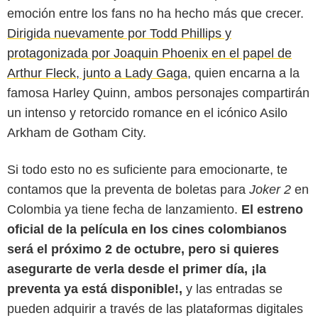
emoción entre los fans no ha hecho más que crecer.
Dirigida nuevamente por Todd Phillips y
protagonizada por Joaquin Phoenix en el papel de
Arthur Fleck, junto a Lady Gaga,
quien encarna a la
famosa Harley Quinn, ambos personajes compartirán
un intenso y retorcido romance en el icónico Asilo
Arkham de Gotham City.
Si todo esto no es suficiente para emocionarte, te
contamos que la preventa de boletas para
Joker 2
en
Colombia ya tiene fecha de lanzamiento.
El estreno
Animal Politico
oficial de la película en los cines colombianos
será el próximo 2 de octubre, pero si quieres
asegurarte de verla desde el primer día, ¡la
preventa ya está disponible!,
y las entradas se
pueden adquirir a través de las plataformas digitales