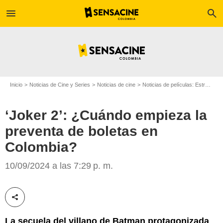
menu
search
Inicio
Noticias de Cine y Series
Noticias de cine
Noticias de películas: Estreno de película
‘Joker 2’: ¿Cuándo empieza la
preventa de boletas en
Colombia?
Marca.com
10/09/2024 a las 7:29 p. m.
Compartir esta noticia
La secuela del villano de Batman protagonizada