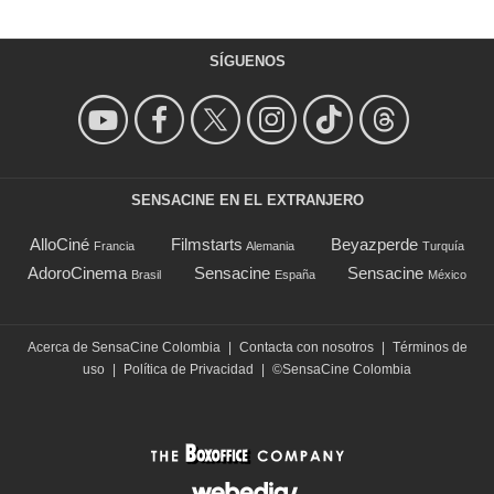
SÍGUENOS
SENSACINE EN EL EXTRANJERO
AlloCiné
Filmstarts
Beyazperde
Francia
Alemania
Turquía
AdoroCinema
Sensacine
Sensacine
Brasil
España
México
Acerca de SensaCine Colombia
|
Contacta con nosotros
|
Términos de
uso
|
Política de Privacidad
|
©SensaCine Colombia