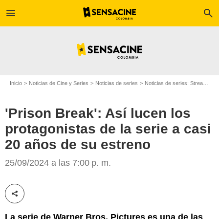
menu
search
Inicio
Noticias de Cine y Series
Noticias de series
Noticias de series: Streaming
'Prison Break': Así lucen los
protagonistas de la serie a casi
Warner Bros. Pictures
20 años de su estreno
25/09/2024 a las 7:00 p. m.
Compartir esta noticia
La serie de Warner Bros. Pictures es una de las