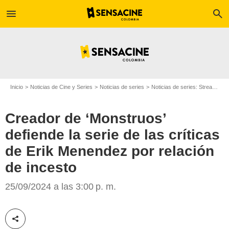
menu
search
Inicio
Noticias de Cine y Series
Noticias de series
Noticias de series: Streaming
Creador de ‘Monstruos’
defiende la serie de las críticas
Netflix
de Erik Menendez por relación
de incesto
25/09/2024 a las 3:00 p. m.
Compartir esta noticia