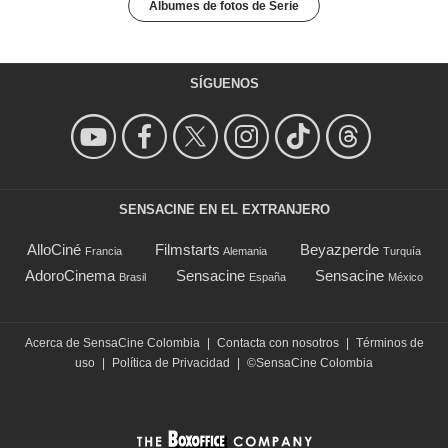
Álbumes de fotos de Serie
SÍGUENOS
SENSACINE EN EL EXTRANJERO
AlloCiné
Filmstarts
Beyazperde
Francia
Alemania
Turquía
AdoroCinema
Sensacine
Sensacine
Brasil
España
México
Acerca de SensaCine Colombia
|
Contacta con nosotros
|
Términos de
uso
|
Política de Privacidad
|
©SensaCine Colombia