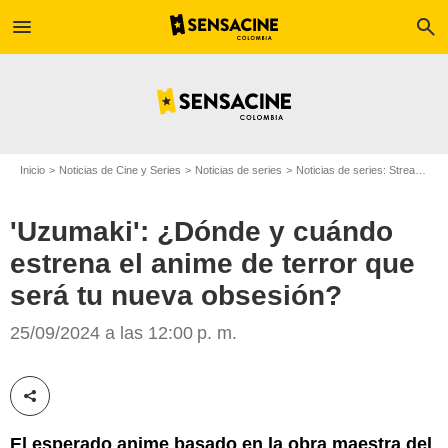
menu
search
Inicio
Noticias de Cine y Series
Noticias de series
Noticias de series: Streaming
'Uzumaki': ¿Dónde y cuándo
Max
estrena el anime de terror que
será tu nueva obsesión?
25/09/2024 a las 12:00 p. m.
Compartir esta noticia
El esperado anime basado en la obra maestra del