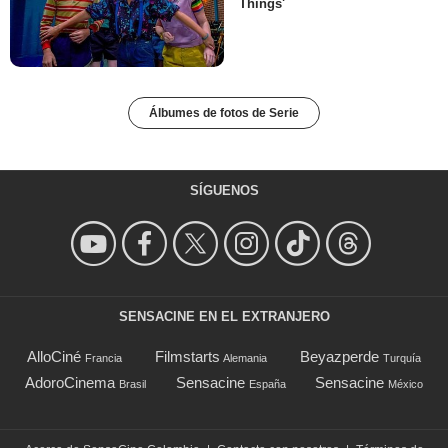
Things'
Álbumes de fotos de Serie
SÍGUENOS
SENSACINE EN EL EXTRANJERO
AlloCiné
Filmstarts
Beyazperde
Francia
Alemania
Turquía
AdoroCinema
Sensacine
Sensacine
Brasil
España
México