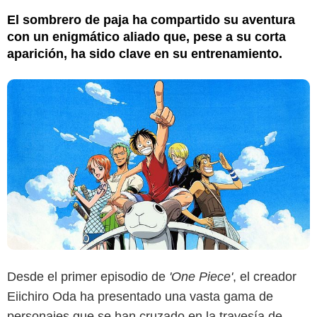
El sombrero de paja ha compartido su aventura
con un enigmático aliado que, pese a su corta
aparición, ha sido clave en su entrenamiento.
Desde el primer episodio de
'One Piece'
, el creador
Eiichiro Oda ha presentado una vasta gama de
Crunchyroll
personajes que se han cruzado en la travesía de