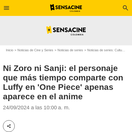
menu
search
Inicio
Noticias de Cine y Series
Noticias de series
Noticias de series: Cultura Series
Ni Zoro ni Sanji: el personaje
que más tiempo comparte con
Luffy en 'One Piece' apenas
aparece en el anime
Crunchyroll
24/09/2024 a las 10:00 a. m.
Compartir esta noticia