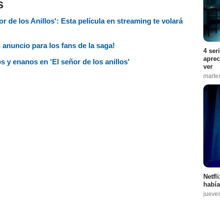
s
r de los Anillos': Esta película en streaming te volará
n anuncio para los fans de la saga!
4 ser
aprec
s y enanos en 'El señor de los anillos'
ver
marte
Netfl
había
jueve