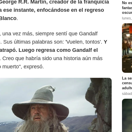
George R.R. Martin, creador de la franquicia
No es
fanta
ó a ese instante, enfocándose en el regreso
oscur
 Blanco
.
lunes
, una vez más, siempre sentí que Gandalf
Sus últimas palabras son: 'Vuelen, tontos'.
Y
atrapó. Luego regresa como Gandalf el
.. Creo que habría sido una historia aún más
do muerto", expresó.
La se
censu
adul
sábad