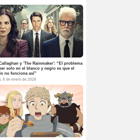
Callaghan y 'The Rainmaker': “El problema
eer solo en el blanco y negro es que el
o no funciona así”
s, 6 de enero de 2026