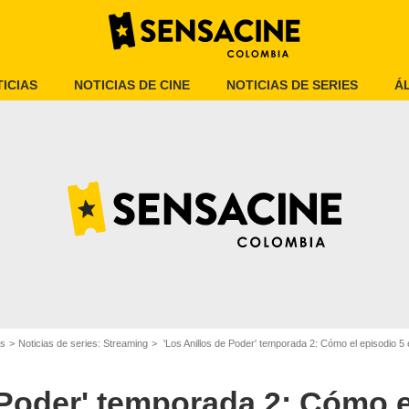
ICIAS
NOTICIAS DE CINE
NOTICIAS DE SERIES
Á
es
Noticias de series: Streaming
'Los Anillos de Poder' temporada 2: Cómo el episodio 5 establece uno de 
Warner Bros. Pictures
 Poder' temporada 2: Cómo e