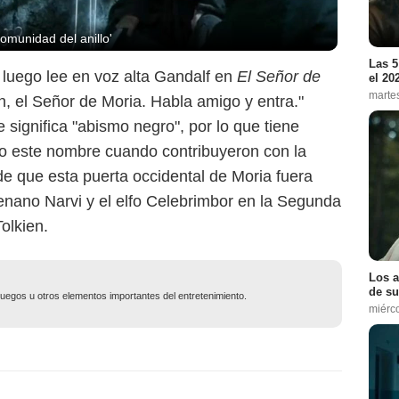
omunidad del anillo'
Las 5
 luego lee en voz alta Gandalf en
El Señor de
el 20
marte
in, el Señor de Moria. Habla amigo y entra."
 significa "abismo negro", por lo que tiene
do este nombre cuando contribuyeron con la
 de que esta puerta occidental de Moria fuera
enano Narvi y el elfo Celebrimbor en la Segunda
olkien.
Los a
de su
ojuegos u otros elementos importantes del entretenimiento.
miérc