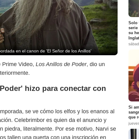
Solo 
serie
su he
Ingla
sábad
dada en el canon de 'El Señor de los Anillos'
e Prime Video,
Los Anillos de Poder
, dio un
teriormente.
Warner Bros. Pictures
 Poder' hizo para conectar con
Si am
emporada, se ve cómo los elfos y los enanos al
sangr
que r
ación. Celebrimbor es quien da el anuncio y
jueve
n piedra, literalmente. Por ese motivo, Narvi se
os tallen una puerta con una inscripción en