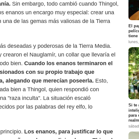
nía.
Sin embargo, todo cambió cuando Thingol,
a los enanos un encargo muy especial: crear una
 una de las gemas más valiosas de la Tierra
El pa
pelíc
tiene
lunes
 más deseadas y poderosas de la Tierra Media.
 crearon el Nauglamír, un collar que llevaría el
todo bien.
Cuando los enanos terminaron el
sionados con su propio trabajo que
ya, alegando que merecían poseerla.
Esto,
The FPS Review
ada bien a Thingol, quien respondió con
na "raza inculta". La situación escaló
Si te
cidos por las palabras del rey elfo, lo
intel
para 
realm
sábad
 principio.
Los enanos, para justificar lo que