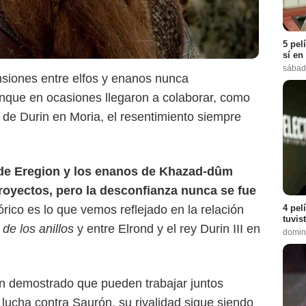
5 pel
sí en
sábad
ensiones entre elfos y enanos nunca
nque en ocasiones llegaron a colaborar, como
 de Durin en Moria, el resentimiento siempre
 de Eregion y los enanos de Khazad-dûm
CBR
royectos, pero la desconfianza nunca se fue
4 pel
órico es lo que vemos reflejado en la relación
tuvis
 de los anillos
y entre Elrond y el rey Durin III en
domin
an demostrado que pueden trabajar juntos
lucha contra Saurón, su rivalidad sigue siendo