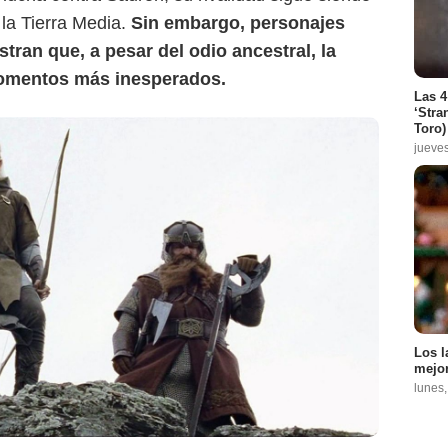
la Tierra Media.
Sin embargo, personajes
ran que, a pesar del odio ancestral, la
momentos más inesperados.
Las 4
‘Stra
Toro)
jueve
Los l
mejor
lunes