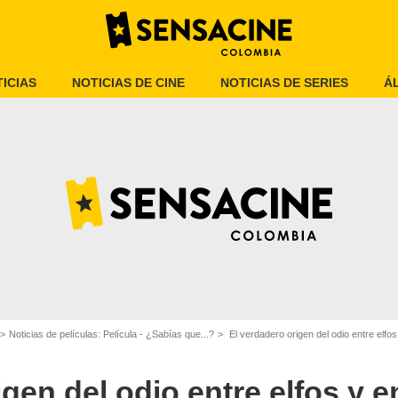
ICIAS
NOTICIAS DE CINE
NOTICIAS DE SERIES
Á
SensaCine Latam
Noticias de películas: Película - ¿Sabías que...?
El verdadero origen del odio entre elfos 
gen del odio entre elfos y e