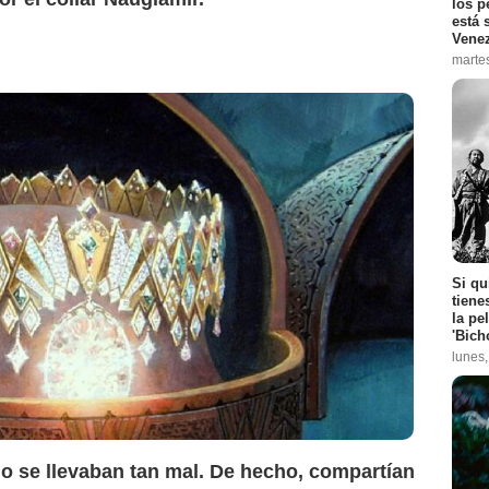
los p
está 
Vene
marte
Si qu
tiene
la pe
'Bich
lunes
 no se llevaban tan mal. De hecho, compartían