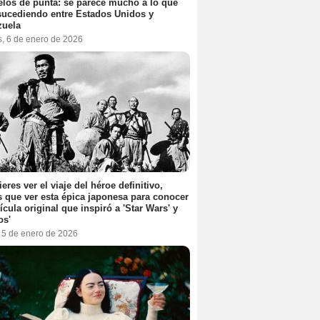
elos de punta: se parece mucho a lo que
sucediendo entre Estados Unidos y
zuela
s, 6 de enero de 2026
ieres ver el viaje del héroe definitivo,
s que ver esta épica japonesa para conocer
lícula original que inspiró a 'Star Wars' y
os'
, 5 de enero de 2026