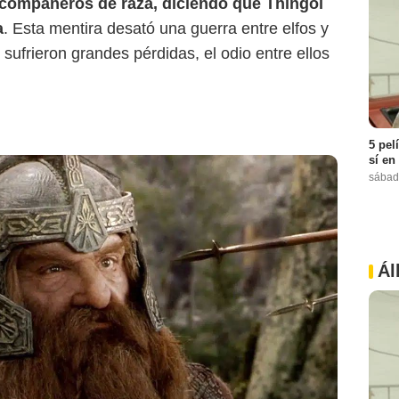
 compañeros de raza, diciendo que Thingol
a
. Esta mentira desató una guerra entre elfos y
frieron grandes pérdidas, el odio entre ellos
5 pel
sí en
sábad
Ál