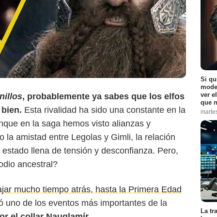
Si qu
moder
ver e
nillos
, probablemente ya sabes que los elfos
que n
 bien.
Esta rivalidad ha sido una constante en la
Game Rant
marte
unque en la saga hemos visto alianzas y
la amistad entre Legolas y Gimli, la relación
 estado llena de tensión y desconfianza.
Pero,
odio ancestral?
jar mucho tiempo atrás, hasta la Primera Edad
ió uno de los eventos más importantes de la
La tr
por el collar Nauglamír.