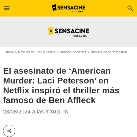
menu
search
Inicio
Noticias de Cine y Series
Noticias de series
Noticias de series: Streaming
El asesinato de ‘American
Murder: Laci Peterson’ en
Netflix inspiró el thriller más
famoso de Ben Affleck
SensaCine Latam
28/08/2024 a las 3:30 p. m.
Compartir esta noticia