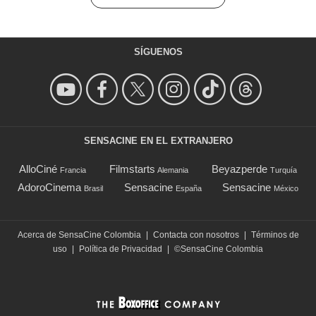
SÍGUENOS
SENSACINE EN EL EXTRANJERO
AlloCiné
Filmstarts
Beyazperde
Francia
Alemania
Turquía
AdoroCinema
Sensacine
Sensacine
Brasil
España
México
Acerca de SensaCine Colombia
|
Contacta con nosotros
|
Términos de
uso
|
Política de Privacidad
|
©SensaCine Colombia