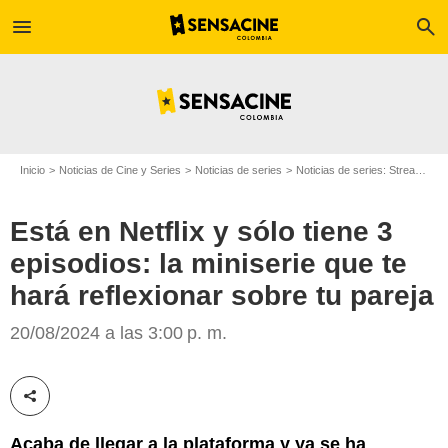
menu
search
Inicio
Noticias de Cine y Series
Noticias de series
Noticias de series: Streaming
Está en Netflix y sólo tiene 3
episodios: la miniserie que te
hará reflexionar sobre tu pareja
Netflix
20/08/2024 a las 3:00 p. m.
Compartir esta noticia
Acaba de llegar a la plataforma y ya se ha