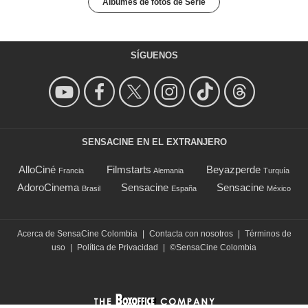
Álbumes de fotos de Serie
SÍGUENOS
SENSACINE EN EL EXTRANJERO
AlloCiné
Filmstarts
Beyazperde
Francia
Alemania
Turquía
AdoroCinema
Sensacine
Sensacine
Brasil
España
México
Acerca de SensaCine Colombia
|
Contacta con nosotros
|
Términos de
uso
|
Política de Privacidad
|
©SensaCine Colombia