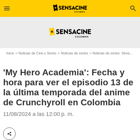
menu
search
Inicio
Noticias de Cine y Series
Noticias de series
Noticias de series: Streaming
'My Hero Academia': Fecha y
hora para ver el episodio 13 de
la última temporada del anime
de Crunchyroll en Colombia
Crunchyroll
11/08/2024 a las 12:00 p. m.
Compartir esta noticia