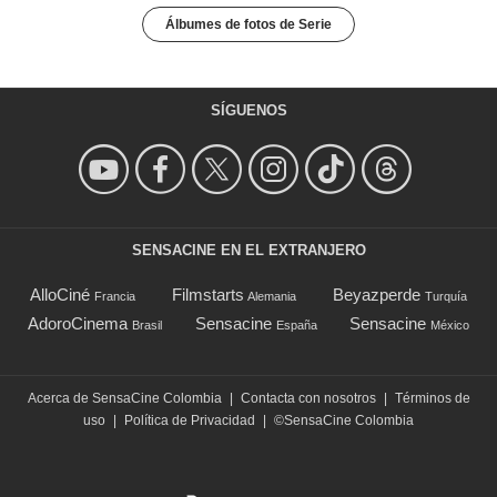
Álbumes de fotos de Serie
SÍGUENOS
SENSACINE EN EL EXTRANJERO
AlloCiné
Filmstarts
Beyazperde
Francia
Alemania
Turquía
AdoroCinema
Sensacine
Sensacine
Brasil
España
México
Acerca de SensaCine Colombia
|
Contacta con nosotros
|
Términos de
uso
|
Política de Privacidad
|
©SensaCine Colombia