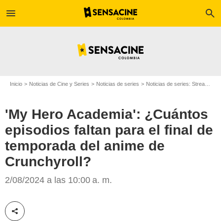
menu
search
Inicio
Noticias de Cine y Series
Noticias de series
Noticias de series: Streaming
'My Hero Academia': ¿Cuántos
episodios faltan para el final de
temporada del anime de
Crunchyroll?
Crunchyroll
2/08/2024 a las 10:00 a. m.
Compartir esta noticia