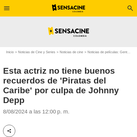
menu
search
Inicio
Noticias de Cine y Series
Noticias de cine
Noticias de películas: Gente
Es
Esta actriz no tiene buenos
recuerdos de 'Piratas del
Caribe' por culpa de Johnny
Depp
Disney+
8/08/2024 a las 12:00 p. m.
Compartir esta noticia