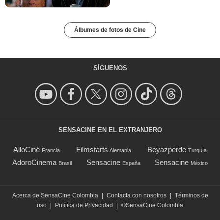
Álbumes de fotos de Cine
SÍGUENOS
SENSACINE EN EL EXTRANJERO
AlloCiné
Filmstarts
Beyazperde
Francia
Alemania
Turquía
AdoroCinema
Sensacine
Sensacine
Brasil
España
México
Acerca de SensaCine Colombia
|
Contacta con nosotros
|
Términos de
uso
|
Política de Privacidad
|
©SensaCine Colombia