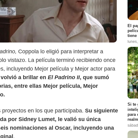
El pa
pelíc
tiene
lunes
adrino,
Coppola lo eligió para interpretar a
o vistazo. La película terminó recibiendo once
s, incluyendo Mejor película y Mejor actor para
volvió a brillar en
El Padrino II
, que sumó
ias, entre ellas Mejor película, Mejor
o.
Si te
intel
s proyectos en los que participaba.
Su siguiente
para 
gida por Sidney Lumet, le valió su única
realm
sábad
seis nominaciones al Oscar, incluyendo una
iginal
.