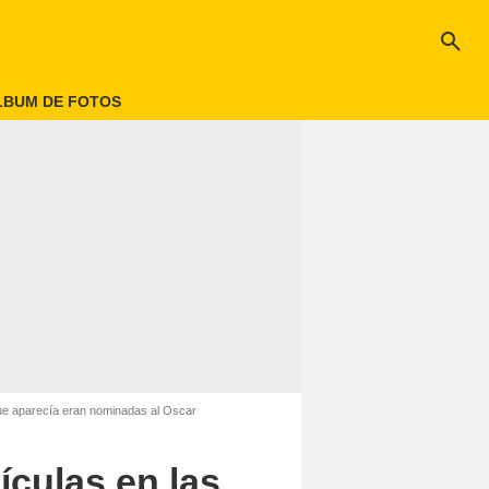
search
LBUM DE FOTOS
 que aparecía eran nominadas al Oscar
ículas en las