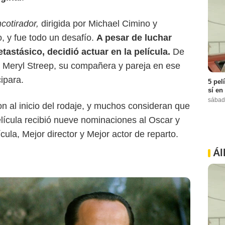
Peacock
cotirador,
dirigida por Michael Cimino y
, y fue todo un desafío.
A pesar de luchar
astásico, decidió actuar en la película.
De
y Meryl Streep, su compañera y pareja en ese
cipara.
5 pel
sí en
sábad
n al inicio del rodaje, y muchos consideran que
elícula recibió nueve nominaciones al Oscar y
cula, Mejor director y Mejor actor de reparto.
Ál