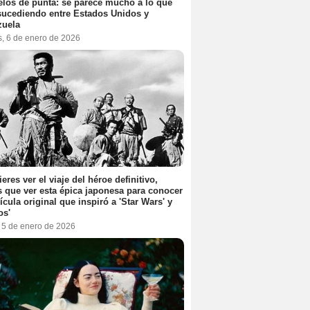
elos de punta: se parece mucho a lo que
sucediendo entre Estados Unidos y
zuela
s, 6 de enero de 2026
ieres ver el viaje del héroe definitivo,
s que ver esta épica japonesa para conocer
lícula original que inspiró a 'Star Wars' y
os'
, 5 de enero de 2026