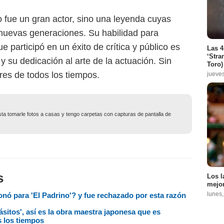
 fue un gran actor, sino una leyenda cuyas
 nuevas generaciones. Su habilidad para
e participó en un éxito de crítica y público es
Las 4
‘Stra
y su dedicación al arte de la actuación. Sin
Toro)
res de todos los tiempos.
jueve
usta tomarle fotos a casas y tengo carpetas con capturas de pantalla de
s
Los l
mejor
lunes
onó para 'El Padrino'? y fue rechazado por esta razón
ásitos', así es la obra maestra japonesa que es
s los tiempos