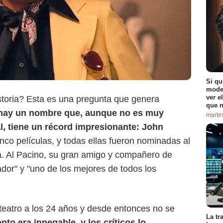
Si qu
moder
ver e
istoria? Esta es una pregunta que genera
que n
hay un nombre que, aunque no es muy
marte
l, tiene un récord impresionante: John
nco películas, y todas ellas fueron nominadas al
. Al Pacino, su gran amigo y compañero de
rador" y "uno de los mejores de todos los
IMDb
teatro a los 24 años y desde entonces no se
La tr
ento era innegable, y los críticos lo