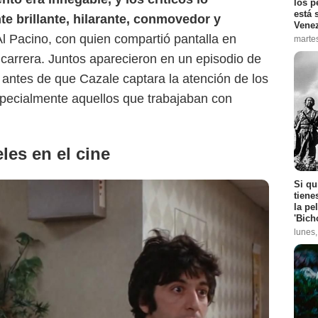
los p
está 
e brillante, hilarante, conmovedor y
Vene
Al Pacino, con quien compartió pantalla en
marte
 carrera. Juntos aparecieron en un episodio de
antes de que Cazale captara la atención de los
specialmente aquellos que trabajaban con
les en el cine
Si qu
tiene
la pe
'Bich
lunes