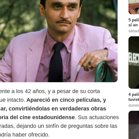
5 pel
sí en
sábad
nte a los 42 años, y a pesar de su corta
4 pel
ue intacto.
Apareció en cinco películas, y
tuvis
domin
ar, convirtiéndolas en verdaderas obras
oria del cine estadounidense
. Sus actuaciones
adas, dejando un sinfín de preguntas sobre las
odría haber ofrecido.