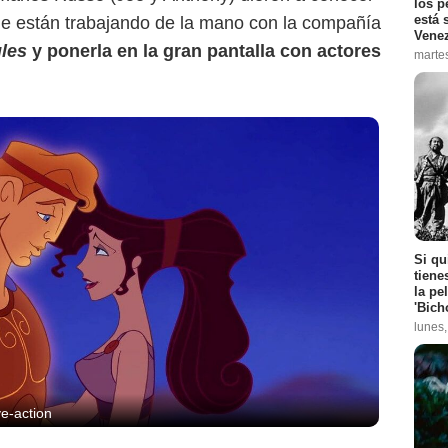
los p
está 
ue están trabajando de la mano con la compañía
Vene
les
y ponerla en la gran pantalla con actores
marte
Si qu
tiene
la pe
'Bich
lunes
ve-action