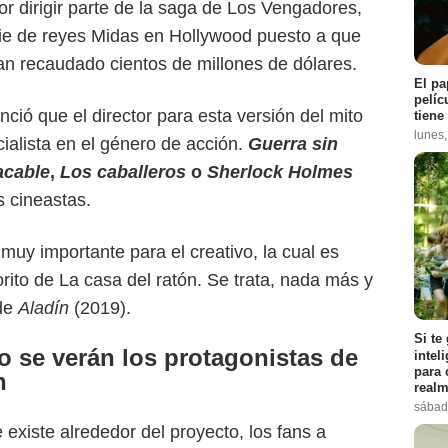
r dirigir parte de la saga de Los Vengadores,
ie de reyes Midas en Hollywood puesto a que
n recaudado cientos de millones de dólares.
El pa
pelíc
ió que el director para esta versión del mito
tiene
lunes
ialista en el género de acción.
Guerra sin
acable
,
Los caballeros
o
Sherlock Holmes
s cineastas.
 muy importante para el creativo, la cual es
vorito de La casa del ratón. Se trata, nada más y
 de
Aladín
(2019).
Si te
 se verán los protagonistas de
intel
para 
n
realm
frikimaestro
sábad
 existe alrededor del proyecto, los fans a