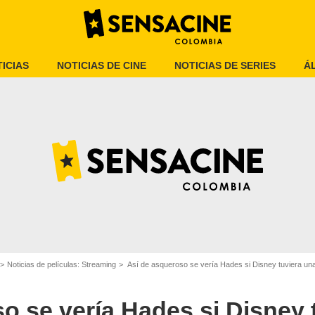
ICIAS
NOTICIAS DE CINE
NOTICIAS DE SERIES
Á
Walt Disney Pictures
Noticias de películas: Streaming
Así de asqueroso se vería Hades si Disney tuviera una 
o se vería Hades si Disney 