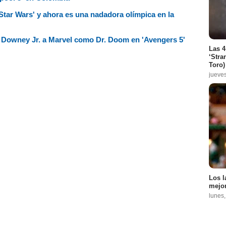
tar Wars' y ahora es una nadadora olímpica en la
rt Downey Jr. a Marvel como Dr. Doom en 'Avengers 5'
Las 4
‘Stra
Toro)
jueve
Los l
mejor
lunes