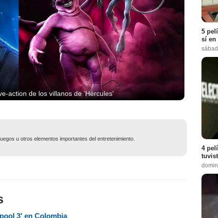
5 pel
sí en
sábad
ve-action de los villanos de 'Hércules'
ojuegos u otros elementos importantes del entretenimiento.
4 pel
tuvis
domin
s
dpool 3' en Colombia