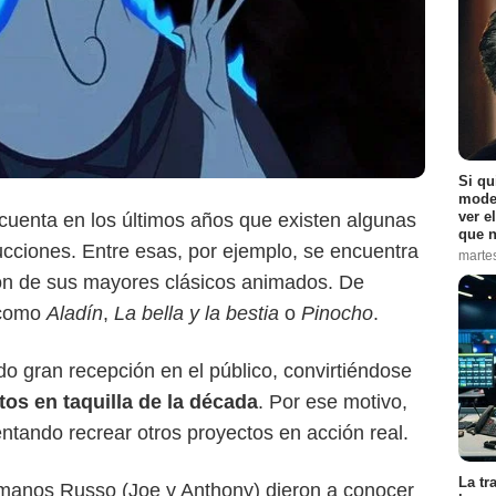
Si qu
moder
ver e
uenta en los últimos años que existen algunas
que n
ucciones. Entre esas, por ejemplo, se encuentra
marte
tion de sus mayores clásicos animados. De
Walt Disney Pictures
 como
Aladín
,
La bella y la bestia
o
Pinocho
.
do gran recepción en el público, convirtiéndose
itos en taquilla de la década
. Por ese motivo,
tentando recrear otros proyectos en acción real.
La tr
rmanos Russo (Joe y Anthony) dieron a conocer