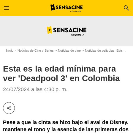
menu
search
Inicio
Noticias de Cine y Series
Noticias de cine
Noticias de películas: Estreno de película
Esta es la edad mínima para
ver 'Deadpool 3' en Colombia
Marvel Studios
24/07/2024 a las 4:30 p. m.
Compartir esta noticia
Pese a que la cinta se hizo bajo el aval de Disney,
mantiene el tono y la esencia de las primeras dos