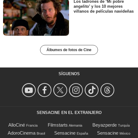
Los ladrones de ‘Mi pobre
angelito’ y los 10 mejores
villanos de películas navideñas
Álbumes de fotos de Cine
SÍGUENOS
SENSACINE EN EL EXTRANJERO
AlloCiné
Filmstarts
Beyazperde
Francia
Alemania
Turquía
AdoroCinema
Sensacine
Sensacine
Brasil
España
México