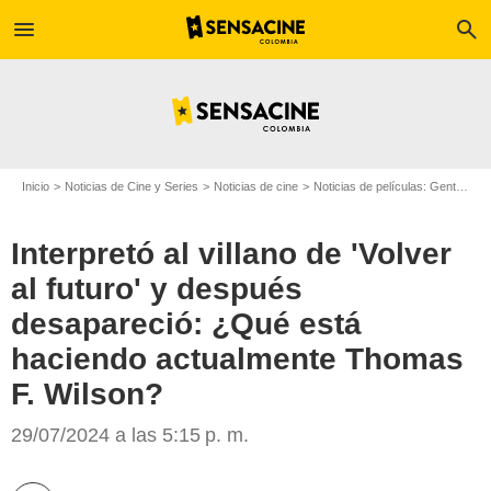
menu
search
Inicio
Noticias de Cine y Series
Noticias de cine
Noticias de películas: Gente
In
Interpretó al villano de 'Volver
al futuro' y después
desapareció: ¿Qué está
haciendo actualmente Thomas
F. Wilson?
29/07/2024 a las 5:15 p. m.
The Guardian