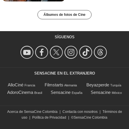
Álbumes de fotos de Cine
SÍGUENOS
SENSACINE EN EL EXTRANJERO
AlloCiné
Filmstarts
Beyazperde
Francia
Alemania
Turquía
AdoroCinema
Sensacine
Sensacine
Brasil
España
México
Acerca de SensaCine Colombia
|
Contacta con nosotros
|
Términos de
uso
|
Política de Privacidad
|
©SensaCine Colombia