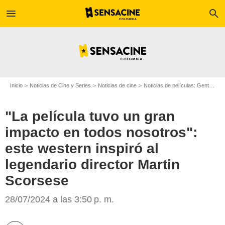
menu
search
Inicio
Noticias de Cine y Series
Noticias de cine
Noticias de películas: Gente
"L
"La película tuvo un gran
impacto en todos nosotros":
este western inspiró al
legendario director Martin
SensaCine Colombia
Scorsese
28/07/2024 a las 3:50 p. m.