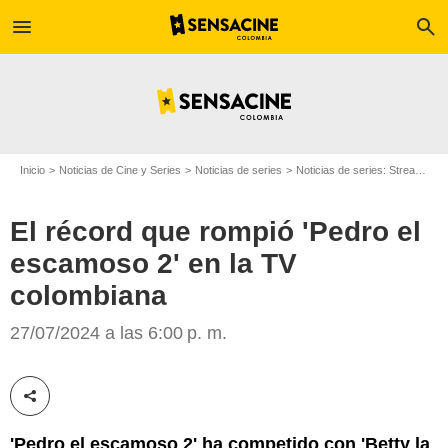
menu
search
Inicio
Noticias de Cine y Series
Noticias de series
Noticias de series: Streaming
El récord que rompió 'Pedro el
escamoso 2' en la TV
Disney Plus
colombiana
27/07/2024 a las 6:00 p. m.
Compartir esta noticia
'Pedro el escamoso 2' ha competido con 'Betty la