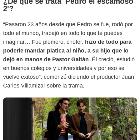
¿De qué se trata 'Pedro el escamoso
2'?
“Pasaron 23 años desde que Pedro se fue, rodó por
Disney Plus
todo el mundo, trabajó en todo lo que te puedes
imaginar… Fue plomero, chofer,
hizo de todo para
poderle mandar platica al niño, a su hijo que lo
dejó en manos de Pastor Gaitán
. Él creció, estudió
en buenos colegios y universidades y por eso se
vuelve exitoso”, comenzó diciendo el productor Juan
Carlos Villamizar sobre la trama.