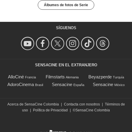
Álbumes de fotos de Serie
SÍGUENOS
SENSACINE EN EL EXTRANJERO
AlloCiné
Filmstarts
Beyazperde
Francia
Alemania
Turquía
AdoroCinema
Sensacine
Sensacine
Brasil
España
México
Acerca de SensaCine Colombia
|
Contacta con nosotros
|
Términos de
uso
|
Política de Privacidad
|
©SensaCine Colombia