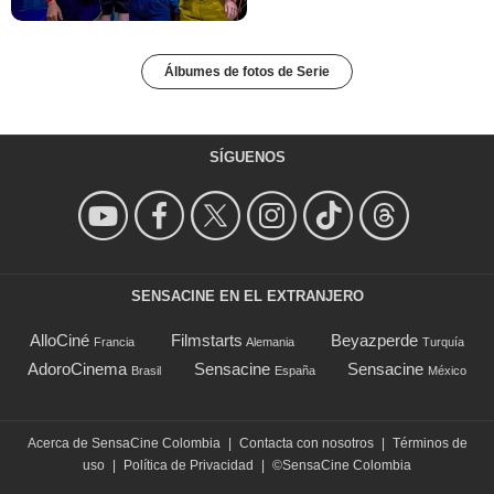
Álbumes de fotos de Serie
SÍGUENOS
SENSACINE EN EL EXTRANJERO
AlloCiné
Filmstarts
Beyazperde
Francia
Alemania
Turquía
AdoroCinema
Sensacine
Sensacine
Brasil
España
México
Acerca de SensaCine Colombia
|
Contacta con nosotros
|
Términos de
uso
|
Política de Privacidad
|
©SensaCine Colombia