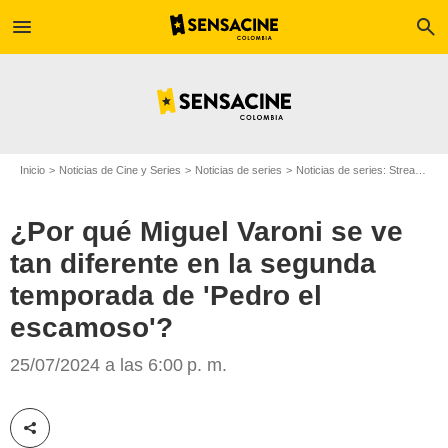
menu
search
Inicio
Noticias de Cine y Series
Noticias de series
Noticias de series: Streaming
¿Por qué Miguel Varoni se ve
tan diferente en la segunda
temporada de 'Pedro el
escamoso'?
Caracol Televisión
25/07/2024 a las 6:00 p. m.
Compartir esta noticia