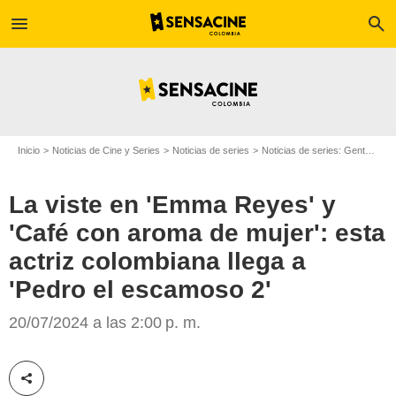
menu
search
Inicio
Noticias de Cine y Series
Noticias de series
Noticias de series: Gente
La 
La viste en 'Emma Reyes' y
'Café con aroma de mujer': esta
actriz colombiana llega a
'Pedro el escamoso 2'
Caracol Televisión
20/07/2024 a las 2:00 p. m.
Compartir esta noticia