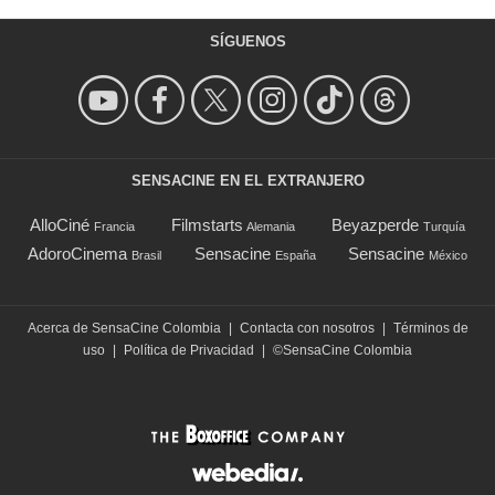
SÍGUENOS
SENSACINE EN EL EXTRANJERO
AlloCiné
Filmstarts
Beyazperde
Francia
Alemania
Turquía
AdoroCinema
Sensacine
Sensacine
Brasil
España
México
Acerca de SensaCine Colombia
|
Contacta con nosotros
|
Términos de
uso
|
Política de Privacidad
|
©SensaCine Colombia