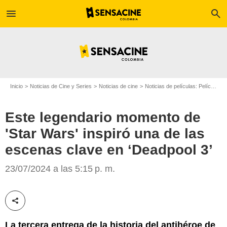
menu
search
Inicio
Noticias de Cine y Series
Noticias de cine
Noticias de películas: Película - ¿Sabías que...?
Este legendario momento de
'Star Wars' inspiró una de las
escenas clave en ‘Deadpool 3’
SensaCine Colombia
23/07/2024 a las 5:15 p. m.
Compartir esta noticia
La tercera entrega de la historia del antihéroe de