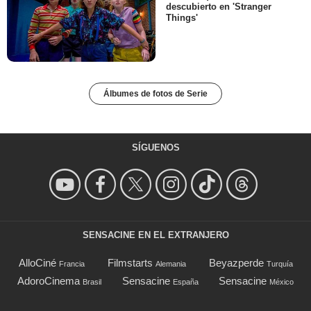
descubierto en 'Stranger
Things'
Álbumes de fotos de Serie
SÍGUENOS
SENSACINE EN EL EXTRANJERO
AlloCiné
Filmstarts
Beyazperde
Francia
Alemania
Turquía
AdoroCinema
Sensacine
Sensacine
Brasil
España
México