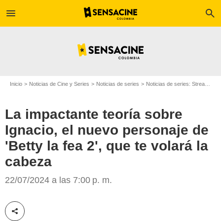
menu
search
Inicio
Noticias de Cine y Series
Noticias de series
Noticias de series: Streaming
La impactante teoría sobre
Ignacio, el nuevo personaje de
'Betty la fea 2', que te volará la
cabeza
Amazon Prime
22/07/2024 a las 7:00 p. m.
Compartir esta noticia