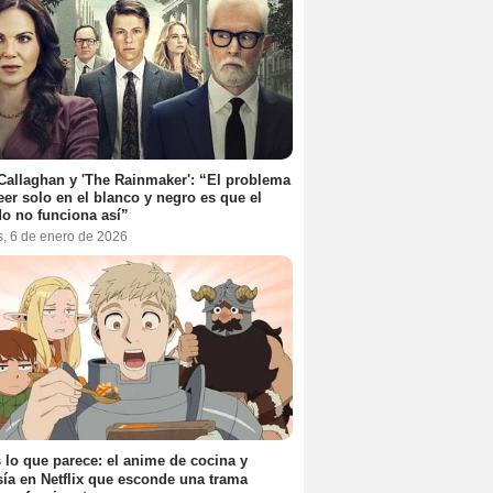
Callaghan y 'The Rainmaker': “El problema
eer solo en el blanco y negro es que el
o no funciona así”
s, 6 de enero de 2026
 lo que parece: el anime de cocina y
sía en Netflix que esconde una trama