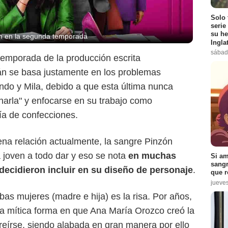
Solo 
serie
su he
bien en la segunda temporada
Ingla
sábad
temporada de la producción escrita
án se basa justamente en los problemas
ando y Mila, debido a que esta última nunca
arla" y enfocarse en su trabajo como
ía de confecciones.
na relación actualmente, la sangre Pinzón
a joven a todo dar y eso se nota
en muchas
Si am
sangr
 decidieron incluir en su diseño de personaje
.
que r
jueve
bas mujeres (madre e hija) es la risa. Por años,
a mítica forma en que Ana María Orozco creó la
Amazon Prime
 reírse, siendo alabada en gran manera por ello