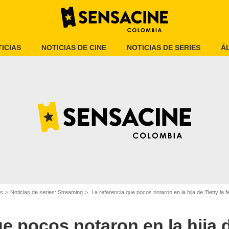
ICIAS
NOTICIAS DE CINE
NOTICIAS DE SERIES
Á
Amazon Prime
es
Noticias de series: Streaming
La referencia que pocos notaron en la hija de ‘Betty la
e pocos notaron en la hija d