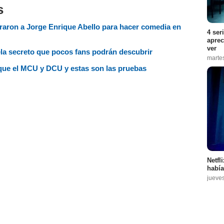
s
piraron a Jorge Enrique Abello para hacer comedia en
4 ser
aprec
ver
vela secreto que pocos fans podrán descubrir
marte
s que el MCU y DCU y estas son las pruebas
Netfl
había
jueve