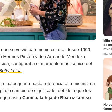
Milo 
de cr
mund
 que se volvió patrimonio cultural desde 1999,
marte
don Hermes Pinzón y don Armando Mendoza
cida, configuraba el momento más icónico del
Amazon Prime
Betty la fea
.
e niña pequeña hacía referencia a la mismísima
apítulo cambió de significado, debido a que los
rigen así a
Camila, la hija de Beatriz con su
No es
fanta