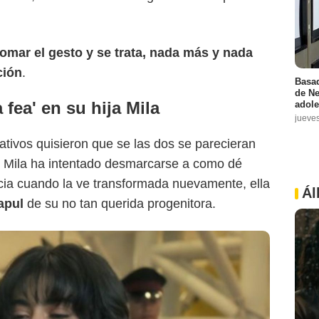
omar el gesto y se trata, nada más y nada
ción
.
Basad
de Ne
a fea' en su hija Mila
adole
jueve
eativos quisieron que se las dos se parecieran
ien Mila ha intentado desmarcarse a como dé
ia cuando la ve transformada nuevamente, ella
Ál
capul
de su no tan querida progenitora.